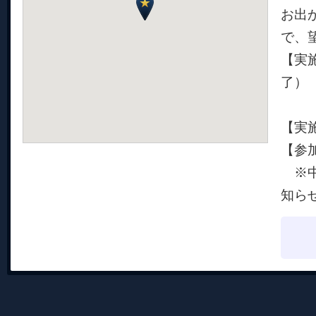
お出
で、
【実施
了）
※
【実
【参
※中
知ら