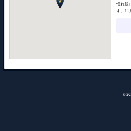
慣れ親
す。1
© 2