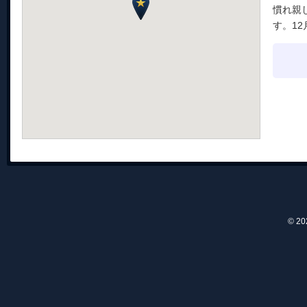
慣れ親
す。1
© 2