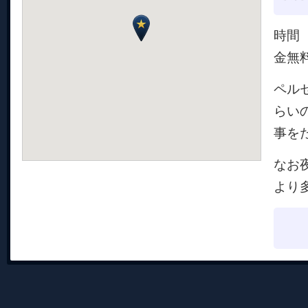
時間 
金無
ペル
らい
事を
なお
より