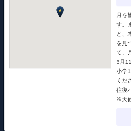
月を
す。
と、
を見
て、
6月1
小学
くだ
往復
※天