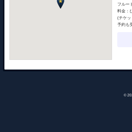
フルー
料金：ひ
(チケッ
予約も
© 2