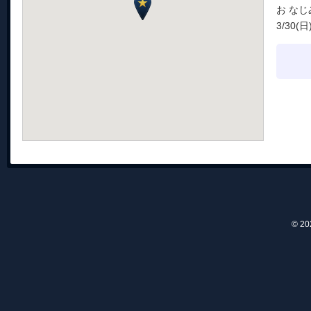
お な
3/30(日
© 2