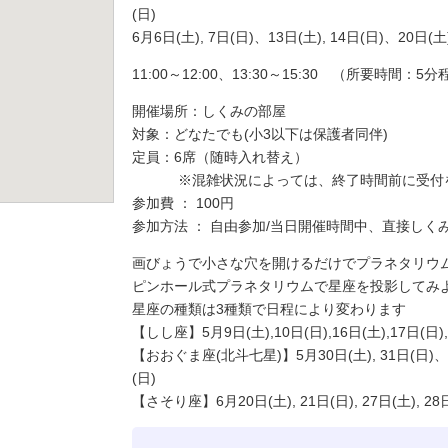
(日)
6月6日(土), 7日(日)、13日(土), 14日(日)、20日(土)
11:00～12:00、13:30～15:30 （所要時間：5
開催場所：しくみの部屋
対象：どなたでも(小3以下は保護者同伴)
定員：6席（随時入れ替え）
※混雑状況によっては、終了時間前に受付を
参加費 ： 100円
参加方法 ： 自由参加/当日開催時間中、直接しく
画びょうで小さな穴を開けるだけでプラネタリウ
ピンホール式プラネタリウムで星座を投影してみ
星座の種類は3種類で日程により変わります
【しし座】5月9日(土),10日(日),16日(土),17日(日),
【おおぐま座(北斗七星)】5月30日(土), 31日(日)、6月6
(日)
【さそり座】6月20日(土), 21日(日), 27日(土), 28