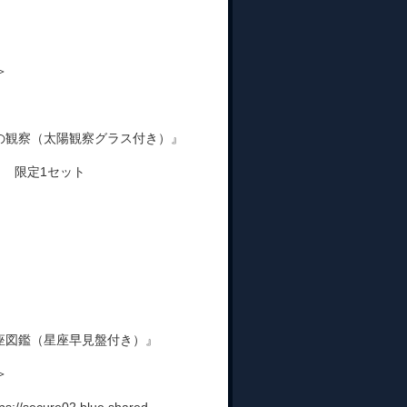
＞
陽の観察（太陽観察グラス付き）』
＞ 限定1セット
き
座図鑑（星座早見盤付き）』
＞