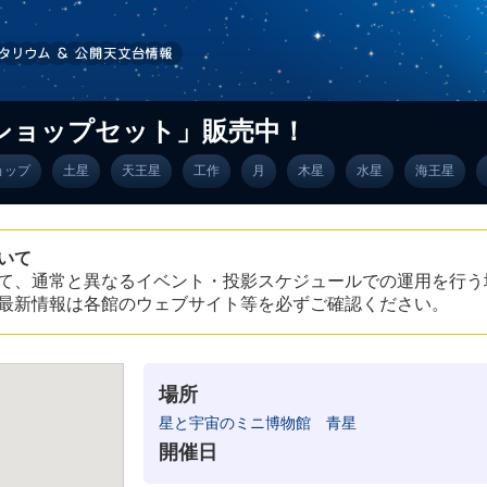
ショップセット」販売中！
ョップ
土星
天王星
工作
月
木星
水星
海王星
いて
て、通常と異なるイベント・投影スケジュールでの運用を行う
最新情報は各館のウェブサイト等を必ずご確認ください。
場所
星と宇宙のミニ博物館 青星
開催日