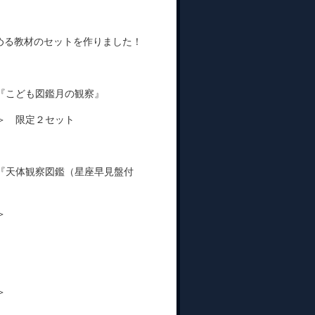
める教材のセットを作りました！
『こども図鑑月の観察』
円＞ 限定２セット
『天体観察図鑑（星座早見盤付
＞
＞