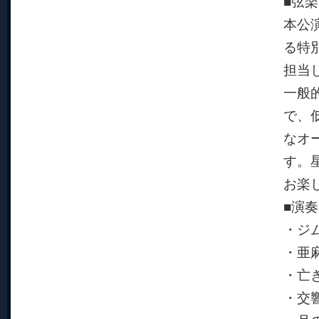
■弦
本公
る特別
担当
一般
で、
なオ
す。
お楽
■演
・ジ
・亜
・亡
・交