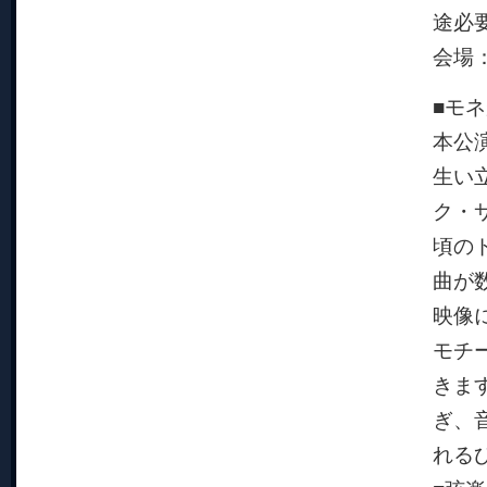
途必
会場：
■モ
本公
生い
ク・
頃の
曲が
映像
モチ
きま
ぎ、
れる