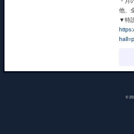
・月
他、
▼特
https
hall=
© 2