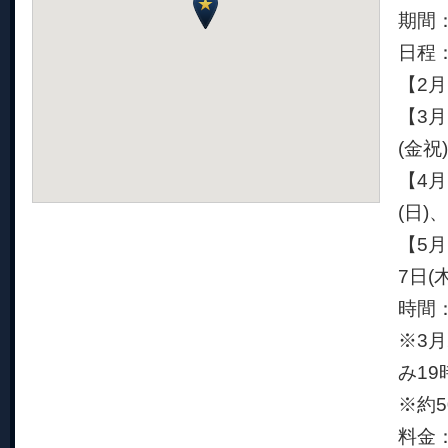
期間：
日程
【2月
【3月
(金祝
【4月
(日)
【5月
7日(
時間：
※3月
み19
※約
料金：