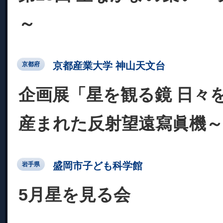
～
京都産業大学 神山天文台
京都府
企画展「星を観る鏡 日々
産まれた反射望遠寫眞機～
盛岡市子ども科学館
岩手県
5月星を見る会