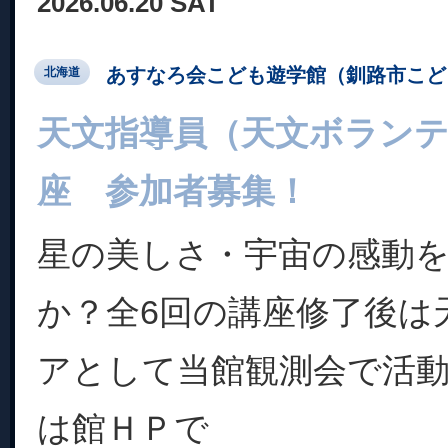
2026.06.20 SAT
あすなろ会こども遊学館（釧路市こど
北海道
天文指導員（天文ボラン
座 参加者募集！
星の美しさ・宇宙の感動
か？全6回の講座修了後は
アとして当館観測会で活
は館ＨＰで