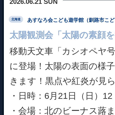
2026.06.21 SUN
あすなろ会こども遊学館（釧路市こど
北海道
太陽観測会「太陽の素顔を
移動天文車「カシオペヤ
に登場！太陽の表面の様
きます！黒点や紅炎が見
・日時：6月21日（日）12：
・会場：北のビーナス蕗ま