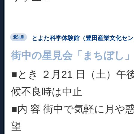
とよた科学体験館（豊田産業文化セン
愛知県
街中の星見会「まちぼし
■とき ２月21 日（土）午
候不良時は中止
■内 容 街中で気軽に月や
望