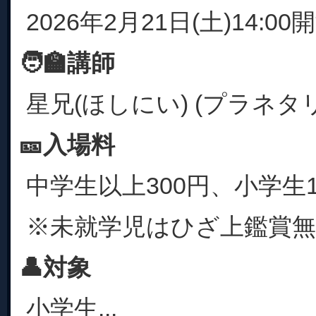
2026年2月21日(土)14:00
🧑‍🏫講師
星兄(ほしにい) (プラネ
🎫入場料
中学生以上300円、小学生1
※未就学児はひざ上鑑賞無
👤対象
小学生...