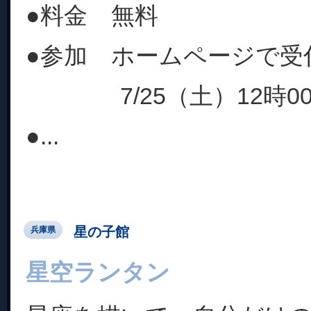
●料金 無料
●参加 ホームページで受
7/25（土）12時0
●...
星の子館
兵庫県
星空ランタン