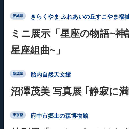
きらくやま ふれあいの丘すこやま福
茨城県
ミニ展示「星座の物語~神話
星座組曲~」
胎内自然天文館
新潟県
沼澤茂美 写真展 ｢静寂に
府中市郷土の森博物館
東京都