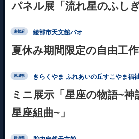
パネル展「流れ星のふし
綾部市天文館パオ
京都府
夏休み期間限定の自由工作
きらくやま ふれあいの丘すこやま福
茨城県
ミニ展示「星座の物語~神話
星座組曲~」
胎内自然天文館
新潟県