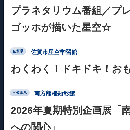
プラネタリウム番組／プ
ゴッホが描いた星空☆
佐賀市星空学習館
佐賀県
わくわく！ドキドキ！お
南方熊楠顕彰館
和歌山県
2026年夏期特別企画展「
への関心」