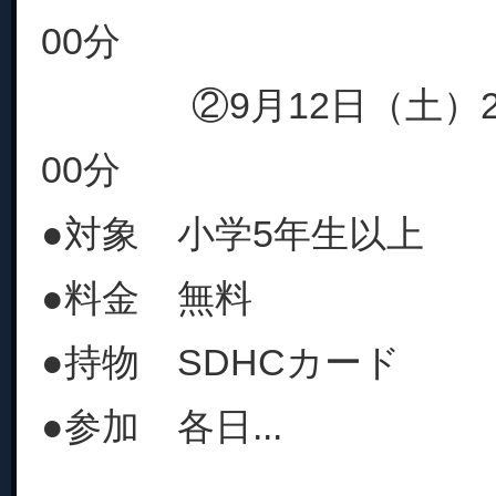
00分
②9月12日（土）21時
00分
●対象 小学5年生以上
●料金 無料
●持物 SDHCカード
●参加 各日...