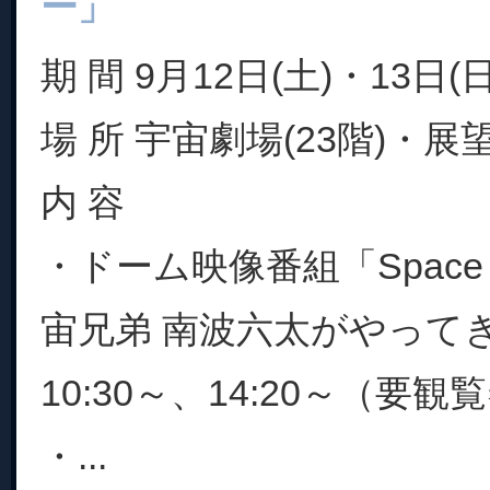
ー」
期 間 9月12日(土)・13日(日
場 所 宇宙劇場(23階)・展望
内 容
・ドーム映像番組「Space D
宙兄弟 南波六太がやって
10:30～、14:20～（要観
・...