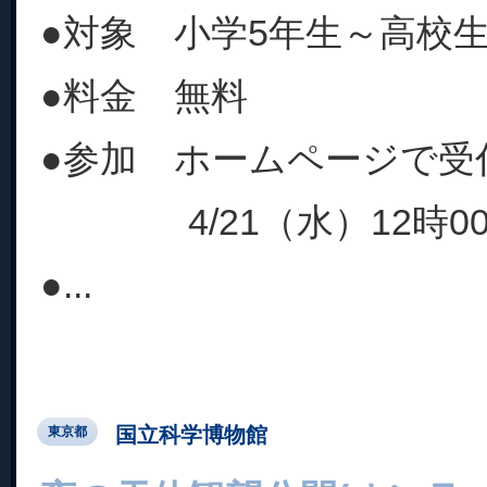
●対象 小学5年生～高校
●料金 無料
●参加 ホームページで受
4/21（水）12時0
●...
国立科学博物館
東京都