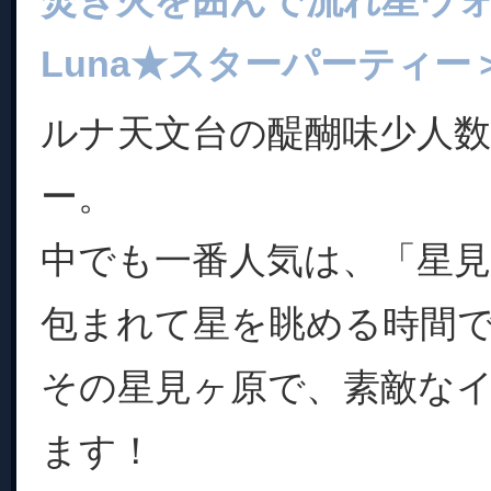
焚き火を囲んで流れ星ウ
Luna★スターパーティー
ルナ天文台の醍醐味少人
ー。
中でも一番人気は、「星
包まれて星を眺める時間
その星見ヶ原で、素敵な
ます！