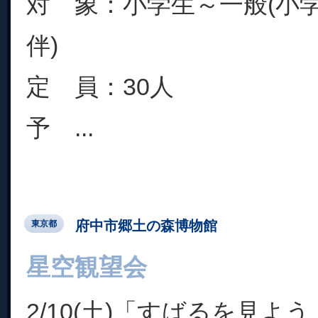
対 象：小学生～一般(小
伴)
定 員：30人
予 ...
府中市郷土の森博物館
東京都
星空観望会
2/10(土)「すばるを見よう！