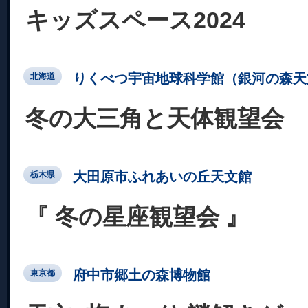
キッズスペース2024
りくべつ宇宙地球科学館（銀河の森天
北海道
冬の大三角と天体観望会
大田原市ふれあいの丘天文館
栃木県
『 冬の星座観望会 』
府中市郷土の森博物館
東京都