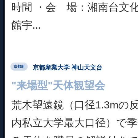
時間 ・会 場：湘南台文
館宇...
京都産業大学 神山天文台
京都府
"来場型"天体観望会
荒木望遠鏡（口径1.3mの
内私立大学最大口径）で