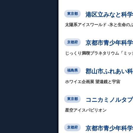
港区立みなと科学
東京都
太陽系アイスワールド -氷と生命の
京都市青少年科学
京都府
じっくり満喫プラネタリウム「ミッ
郡山市ふれあい科
福島県
ホワイエ企画展 望遠鏡と宇宙
コニカミノルタプラ
東京都
星空アイスパビリオン
京都市青少年科学
京都府