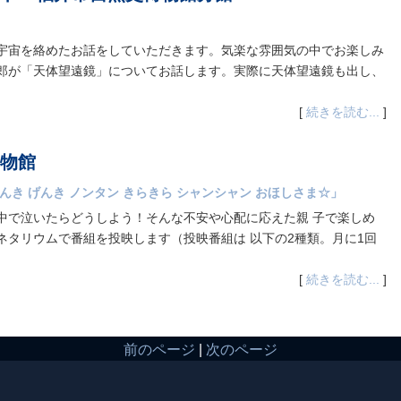
宇宙を絡めたお話をしていただきます。気楽な雰囲気の中でお楽しみ
郎が「天体望遠鏡」についてお話します。実際に天体望遠鏡も出し、
[
続きを読む...
]
物館
んき げんき ノンタン きらきら シャンシャン おほしさま☆」
中で泣いたらどうしよう！そんな不安や心配に応えた親 子で楽しめ
ネタリウムで番組を投映します（投映番組は 以下の2種類。月に1回
[
続きを読む...
]
前のページ
|
次のページ