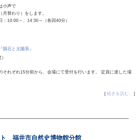
は小声で
（月替わり）をします。
0:00～、14:30～（各回40分）
「隕石と太陽系」
度）
間のそれぞれ15分前から、会場にて受付を行います。 定員に達した場
[
続きを読む...
]
ト 福井市自然史博物館分館