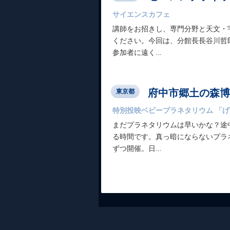
サイエンスカフェ
講師をお招きし、専門分野と天文・
ください。今回は、分館長長谷川哲
参加者に遠く...
府中市郷土の森博
東京都
特別投映ベビープラネタリウム 「げ
まだプラネタリウムは早いかな？途
る時間です。真っ暗にならないプラ
ずつ開催。日...