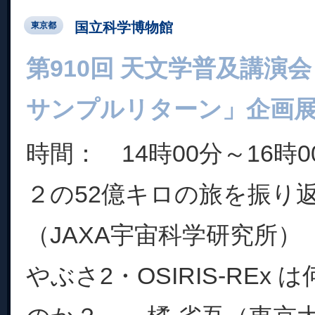
国立科学博物館
東京都
第910回 天文学普及講演
サンプルリターン」企画
時間： 14時00分～16時
２の52億キロの旅を振り
（JAXA宇宙科学研究所）
やぶさ2・OSIRIS-REx