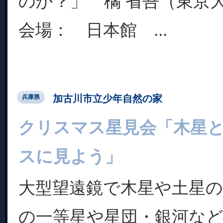
のか？」 橘 省吾（東京
会場： 日本館 ...
加古川市立少年自然の家
兵庫県
クリスマス星見会「木星
スに見よう」
大型望遠鏡で木星や土星
の一等星や星団・銀河な