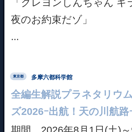
「クレヨンしんちゃん キ
夜のお約束だゾ」
...
多摩六都科学館
東京都
全編生解説プラネタリウム
ズ2026ｰ出航！天の川航路
期間 2026年8月1日(土)～