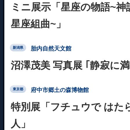
ミニ展示「星座の物語~神話
星座組曲~」
胎内自然天文館
新潟県
沼澤茂美 写真展 ｢静寂に
府中市郷土の森博物館
東京都
特別展「フチュウで はた
人」