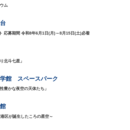
リウム
台
募期間 令和8年6月1日(月)～8月15日(土)必着
くり北斗七星」
学館 スペースパーク
個性豊かな夜空の天体たち」
館
～港区が誕生したころの星空～