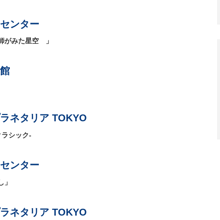
センター
師がみた星空 」
館
ネタリア TOKYO
るクラシック-
センター
し」
ネタリア TOKYO