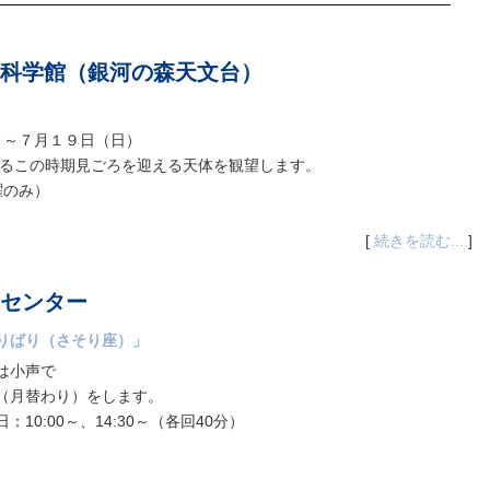
科学館（銀河の森天文台）
）～７月１９日（日）
あるこの時期見ごろを迎える天体を観望します。
曜のみ）
[
続きを読む...
]
センター
りばり（さそり座）」
は小声で
（月替わり）をします。
0:00～、14:30～（各回40分）