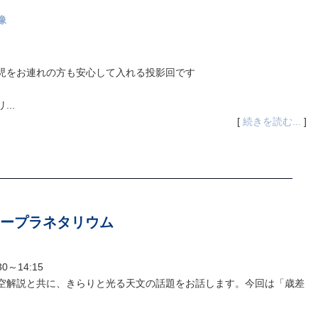
像
児をお連れの方も安心して入れる投影回です
..
[
続きを読む...
]
ープラネタリウム
30～14:15
空解説と共に、きらりと光る天文の話題をお話します。今回は「歳差