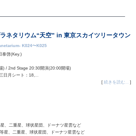
ラネタリウム“天空” in 東京スカイツリータウン
lanetarium- K024〜K025
櫻田泰啓(Key.)
) / 2nd Stage 20:30開演(20:00開場)
三日月シート：18,...
[
続きを読む...
]
の１等星、二重星、球状星団、ドーナツ星雲など
夏の１等星、二重星、球状星団、ドーナツ星雲など