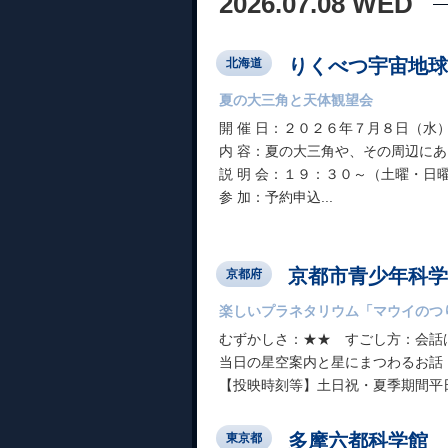
2026.07.08 WED
りくべつ宇宙地球
北海道
夏の大三角と天体観望会
開 催 日：２０２６年７月８日（水
内 容：夏の大三角や、その周辺に
説 明 会：１９：３０～（土曜・日
参 加：予約申込...
京都市青少年科学
京都府
楽しいプラネタリウム「マウイのつ
むずかしさ：★★ すごし方：会話
当日の星空案内と星にまつわるお話
【投映時刻等】土日祝・夏季期間平日：1
多摩六都科学館
東京都