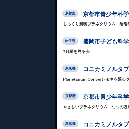
京都市青少年科学
京都府
じっくり満喫プラネタリウム「陰陽
盛岡市子ども科学
岩手県
7月星を見る会
コニカミノルタプラ
東京都
Planetarium Concert -モネを巡
京都市青少年科学
京都府
やさしいプラネタリウム「なつのほ
コニカミノルタプラ
東京都