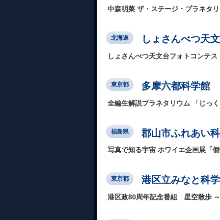
中森明菜 ザ・ステージ・プラネタ
しょさんべつ天文
北海道
しょさんべつ天文台フォトコンテスト 応
多摩六都科学館
東京都
全編生解説プラネタリウム 「じっ
郡山市ふれあい科
福島県
写真で知る宇宙 ホワイエ企画展「
港区立みなと科学
東京都
港区政80周年記念番組 星空散歩 