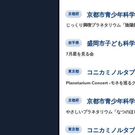
京都市青少年科学
京都府
じっくり満喫プラネタリウム「陰陽
盛岡市子ども科学
岩手県
7月星を見る会
コニカミノルタプラ
東京都
Planetarium Concert -モネを巡
京都市青少年科学
京都府
やさしいプラネタリウム「なつのほ
コニカミノルタプラ
東京都