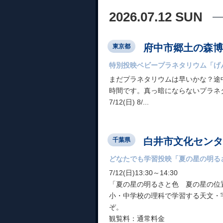
2026.07.12 SUN
府中市郷土の森博
東京都
特別投映ベビープラネタリウム「げん
まだプラネタリウムは早いかな？途
時間です。真っ暗にならないプラネ
7/12(日) 8/...
白井市文化センタ
千葉県
どなたでも学習投映「夏の星の明るさ
7/12(日)13:30～14:30
「夏の星の明るさと色 夏の星の位置
小・中学校の理科で学習する天文・
ぞ。
観覧料：通常料金