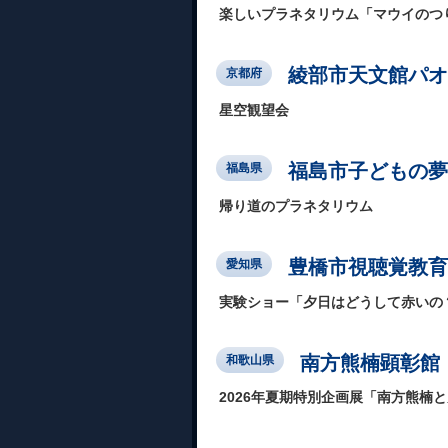
楽しいプラネタリウム「マウイのつ
綾部市天文館パオ
京都府
星空観望会
福島市子どもの夢
福島県
帰り道のプラネタリウム
豊橋市視聴覚教育
愛知県
実験ショー「夕日はどうして赤いの
南方熊楠顕彰館
和歌山県
2026年夏期特別企画展「南方熊楠