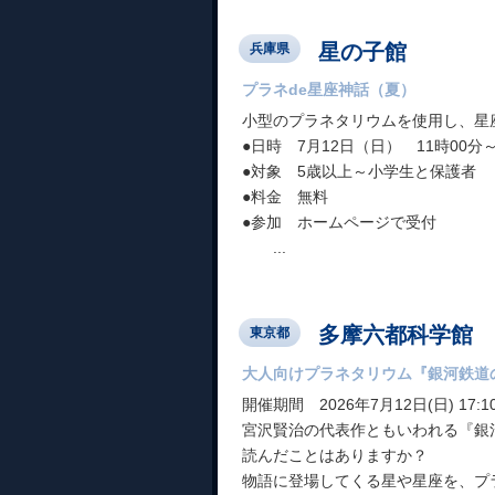
星の子館
兵庫県
プラネde星座神話（夏）
小型のプラネタリウムを使用し、星
●日時 7月12日（日） 11時00分～
●対象 5歳以上～小学生と保護者
●料金 無料
●参加 ホームページで受付
...
多摩六都科学館
東京都
大人向けプラネタリウム『銀河鉄道
開催期間 2026年7月12日(日) 17:10～
宮沢賢治の代表作ともいわれる『銀
読んだことはありますか？
物語に登場してくる星や星座を、プラ