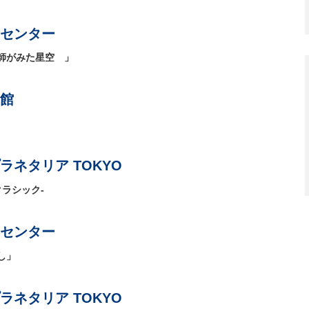
センター
師がみた星空 」
館
ネタリア TOKYO
るクラシック-
センター
し」
ネタリア TOKYO