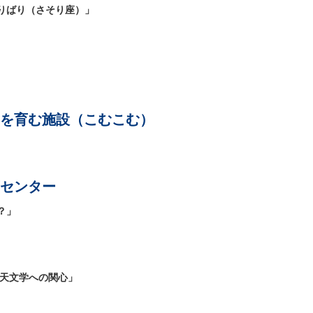
りばり（さそり座）」
を育む施設（こむこむ）
センター
？」
と天文学への関心」