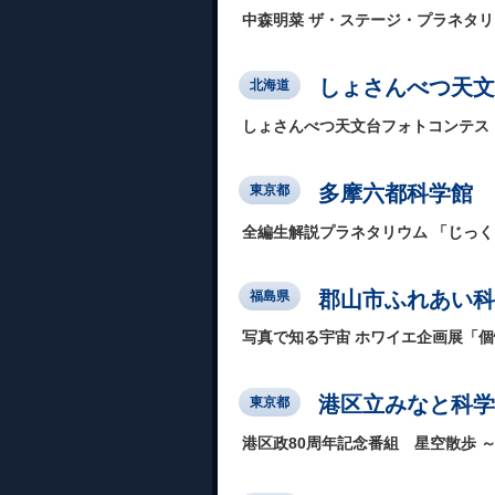
中森明菜 ザ・ステージ・プラネタ
しょさんべつ天文
北海道
しょさんべつ天文台フォトコンテスト 応
多摩六都科学館
東京都
全編生解説プラネタリウム 「じっ
郡山市ふれあい科
福島県
写真で知る宇宙 ホワイエ企画展「
港区立みなと科学
東京都
港区政80周年記念番組 星空散歩 