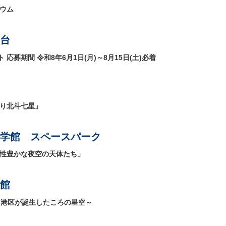
リウム
台
募期間 令和8年6月1日(月)～8月15日(土)必着
くり北斗七星」
学館 スペースパーク
個性豊かな夜空の天体たち」
館
～港区が誕生したころの星空～