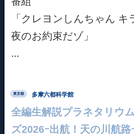
番組
「クレヨンしんちゃん キ
夜のお約束だゾ」
...
多摩六都科学館
東京都
全編生解説プラネタリウム
ズ2026ｰ出航！天の川航路