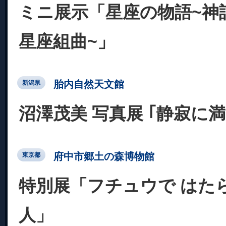
ミニ展示「星座の物語~神話
星座組曲~」
胎内自然天文館
新潟県
沼澤茂美 写真展 ｢静寂に
府中市郷土の森博物館
東京都
特別展「フチュウで はた
人」