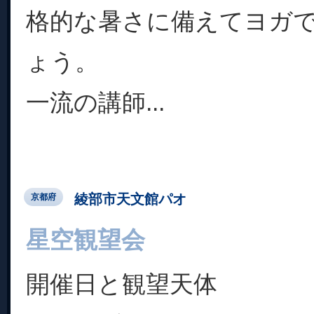
格的な暑さに備えてヨガ
ょう。
一流の講師...
綾部市天文館パオ
京都府
星空観望会
開催日と観望天体