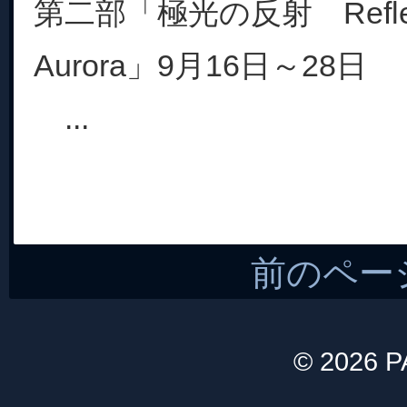
第二部「極光の反射 Reflecti
Aurora」9月16日～28日
...
前のペー
© 2026