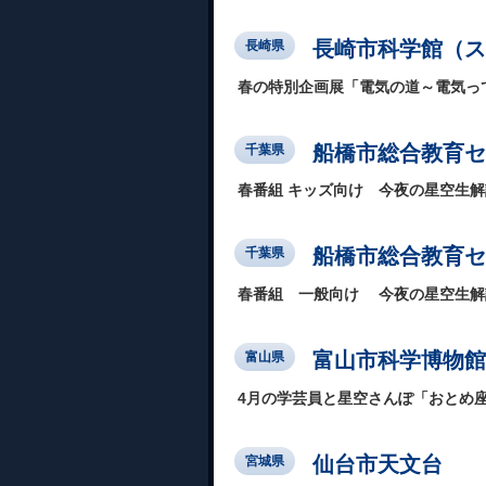
長崎市科学館（ス
長崎県
春の特別企画展「電気の道～電気っ
船橋市総合教育セ
千葉県
春番組 キッズ向け 今夜の星空生
船橋市総合教育セ
千葉県
春番組 一般向け 今夜の星空生解
富山市科学博物館
富山県
4月の学芸員と星空さんぽ「おとめ
仙台市天文台
宮城県