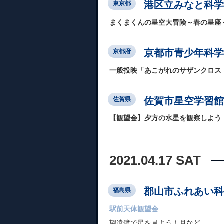
港区立みなと科学
東京都
まくまくんの星空大冒険～春の星座
京都市青少年科学
京都府
一般投映「あこがれのサザンクロス
佐賀市星空学習館
佐賀県
【観望会】夕方の水星を観察しよう
2021.04.17 SAT
郡山市ふれあい科
福島県
駅前天体観望会
望遠鏡で星を見よう！月など