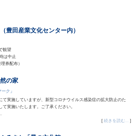
（豊田産業文化センター内）
で観望
良時は中止
整理券配布）
然の家
マーク」
にて実施していますが、新型コロナウイルス感染症の拡大防止のた
して実施いたします。ご了承ください。
.
[
続きを読む...
]