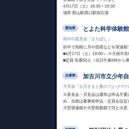
4月17日（土）18:30～19:30
場所 郡山駅西口駅前広場
とよた科学体験館
愛知県
街中の星見会「まちぼし」
街中で気軽に月や惑星などを望遠鏡
■4月17日（土）19:00～ ※天候不
■定員 先着50人（当日午後6時から
加古川市立少年自
兵庫県
月見会「お月さまと春の？(ハテナ)
※星見会・月見会は通常は申込不要
め、当面は要事前申込・定員を設定
大型望遠鏡や大型双眼鏡で月と火星..