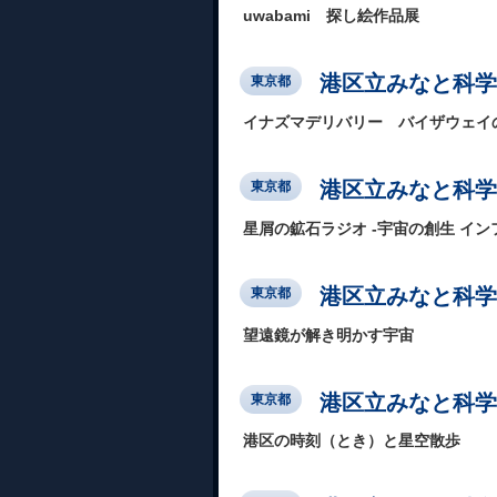
uwabami 探し絵作品展
港区立みなと科学
東京都
イナズマデリバリー バイザウェイ
港区立みなと科学
東京都
星屑の鉱石ラジオ -宇宙の創生 イン
港区立みなと科学
東京都
望遠鏡が解き明かす宇宙
港区立みなと科学
東京都
港区の時刻（とき）と星空散歩