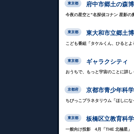
府中市郷土の森博
東京都
今夜の星空と"名探偵コナン 星影の
東大和市立郷土博
東京都
こども番組「タケルくん、ひるとよ
ギャラクシティ
東京都
おうちで、もっと宇宙のことに詳し
京都市青少年科学
京都府
ちびっこプラネタリウム「ほしにな
板橋区立教育科学
東京都
一般向け投影 4月「THE 北極星」