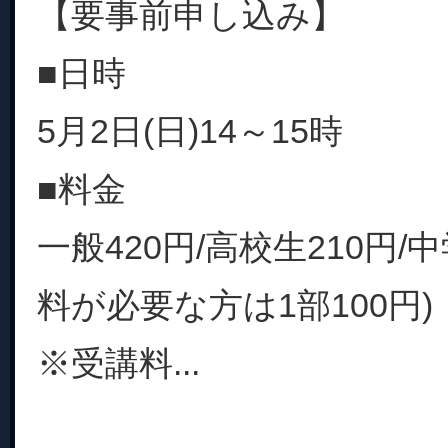
【要事前申し込み】
■日時
5月2日(日)14～15時
■料金
一般420円/高校生210円/
料が必要な方は1部100円)
※受講料...