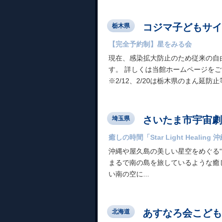
コジマ子どもサイ
栃木県
【完全予約制】星をみる会
現在、感染拡大防止のため従来の自
す。 詳しくは当館ホームページをご覧ください
※2/12、2/20は栃木県のまん延防止等
さいたま市宇宙劇
埼玉県
癒しの時間「Star Light Healin
沖縄や屋久島の美しい星空をめぐる
まるで南の島を旅しているような癒
い南の空に...
あすなろ会こども
北海道