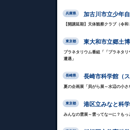
加古川市立少年自
兵庫県
【開講延期】天体観察クラブ（令和
東大和市立郷土博
東京都
プラネタリウム番組「「プラネタリウ
遭遇」
長崎市科学館（ス
長崎県
夏の企画展「貝がら展～水辺の小さ
港区立みなと科学
東京都
みんなの雲展～雲ってなーに？もっ