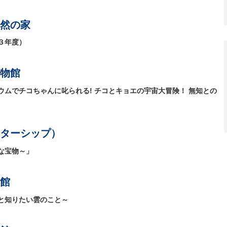
然の家
３年度）
物館
ムでチコちゃんに叱られる! チコとキョエの宇宙大冒険！ 無知との
ターシップ）
な宝物～」
館
と知りたい雲のこと～