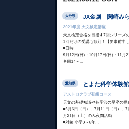
JX金属 関崎み
大分県
2021年度 天文検定講座
天文検定合格を目指す7回シリーズ
1回だけの受講も歓迎！【要事前申
■日時
9月12日(日)・10月17日(日)・11月2
各回14～...
とよた科学体験館
愛知県
アストロクラブ初級コース
天文の基礎知識や各季節の星座の探
■6月6日（日）、7月11日（日）、7月
月31日（土）のみ夜間活動
■対象 小学3～6年...