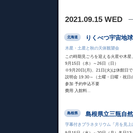
2021.09.15 WED
りくべつ宇宙地球
北海道
木星・土星と秋の天体観望会
この時期見ごろを迎える火星や木星
9月15日（水）～26日（日）
※9月20日(月)、21日(火)は休館日
説明会 19:30～（土曜・日曜・祝日
参加 予約申込不要
費用 入館料...
島根県立三瓶自然
島根県
字幕付きプラネタリウム「月を見上
9月15日（水）～20日（月）各日13:3