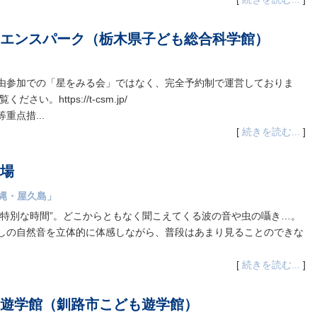
エンスパーク（栃木県子ども総合科学館）
由参加での「星をみる会」ではなく、完全予約制で運営しておりま
。https://t-csm.jp/
重点措...
[
続きを読む...
]
場
g 沖縄・屋久島」
“特別な時間”。どこからともなく聞こえてくる波の音や虫の囁き…。
しの自然音を立体的に体感しながら、普段はあまり見ることのできな
[
続きを読む...
]
遊学館（釧路市こども遊学館）