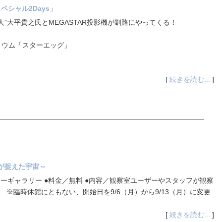
ペシャル2Days」
”大平貴之氏とMEGASTAR投影機が釧路にやってくる！
リウム「スターエッグ」
[
続きを読む...
]
が捉えた宇宙～
ョーギャラリー ●料金／無料 ●内容／観察室ユーザーやスタッフが観察
 ※臨時休館にともない、開始日を9/6（月）から9/13（月）に変更
[
続きを読む...
]