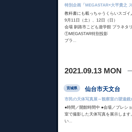
特別企画「MEGASTAR×大平貴之 ス
教科書にも載っちゃうくらいスゴイ人
9月11日（土）、12日（日）
会場 釧路市こども遊学館 プラネタ
①MEGASTAR特別投影
プラ...
2021.09.13 MON
仙台市天文台
宮城県
市民の天体写真展～観察室の望遠鏡
●時間／開館時間中 ●会場／プレシ
室で撮影した天体写真を展示します。
い...