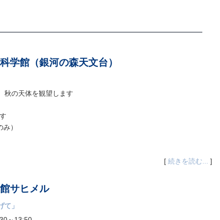
科学館（銀河の森天文台）
、秋の天体を観望します
です
のみ）
[
続きを読む...
]
館サヒメル
げて」
0～13:50