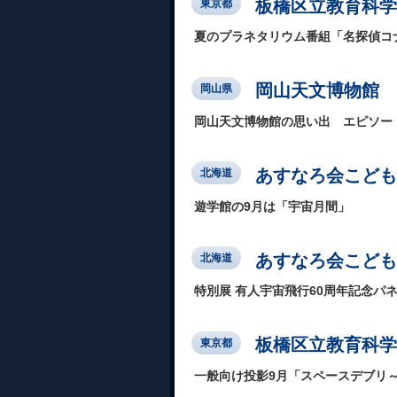
板橋区立教育科学
東京都
夏のプラネタリウム番組「名探偵コ
岡山天文博物館
岡山県
岡山天文博物館の思い出 エピソー
あすなろ会こども
北海道
遊学館の9月は「宇宙月間」
あすなろ会こども
北海道
特別展 有人宇宙飛行60周年記念パ
板橋区立教育科学
東京都
一般向け投影9月「スペースデブリ