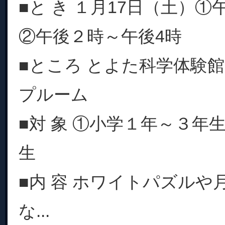
■と き １月17日（土）①
②午後２時～午後4時
■ところ とよた科学体験館
プルーム
■対 象 ①小学１年～３年
生
■内 容 ホワイトパズルや
な...