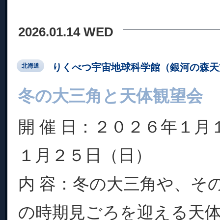
2026.01.14 WED
りくべつ宇宙地球科学館（銀河の森天
北海道
冬の大三角と天体観望会
開 催 日：２０２６年１月
１月２５日（日）
内 容：冬の大三角や、そ
の時期見ごろを迎える天