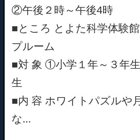
②午後２時～午後4時
■ところ とよた科学体験館
プルーム
■対 象 ①小学１年～３年
生
■内 容 ホワイトパズルや
な...