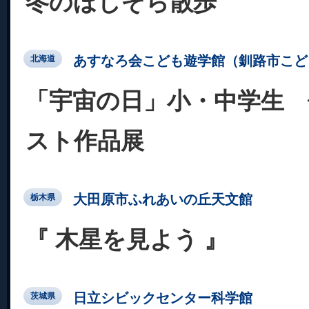
冬のほしぞら散歩
あすなろ会こども遊学館（釧路市こど
北海道
「宇宙の日」小・中学生 
スト作品展
大田原市ふれあいの丘天文館
栃木県
『 木星を見よう 』
日立シビックセンター科学館
茨城県