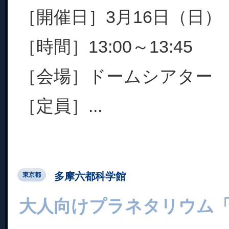
［開催日］3月16日（日）
［時間］13:00～13:45
［会場］ドームシアター
［定員］...
多摩六都科学館
東京都
大人向けプラネタリウム