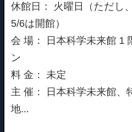
休館日： 火曜日（ただし、3/
5/6は開館）
会 場： 日本科学未来館 1
ン
料 金： 未定
主 催： 日本科学未来館、
地...