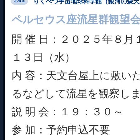
りくべつ宇宙地球科学館（銀河の森天
北海道
ペルセウス座流星群観望
開 催 日：２０２５年８月
１３日（水）
内 容：天文台屋上に敷い
るなどして流星を観察し
説 明 会：１９：３０～
参 加：予約申込不要