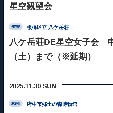
星空観望会
板橋区立 八ケ岳荘
長野県
八ケ岳荘DE星空女子会 申
（土）まで（※延期）
2025.11.30 SUN
府中市郷土の森博物館
東京都