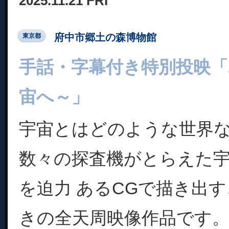
2025.11.21 FRI
府中市郷土の森博物館
東京都
手話・字幕付き特別投映「
宙へ～」
宇宙とはどのような世界
数々の探査機がとらえた
を迫力 あるCGで描き出
きの全天周映像作品です