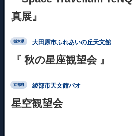
真展』
大田原市ふれあいの丘天文館
栃木県
『 秋の星座観望会 』
綾部市天文館パオ
京都府
星空観望会