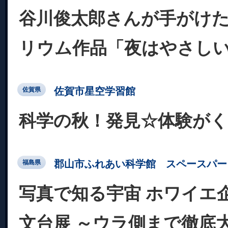
谷川俊太郎さんが手がけ
リウム作品「夜はやさし
佐賀市星空学習館
佐賀県
科学の秋！発見☆体験が
郡山市ふれあい科学館 スペースパー
福島県
写真で知る宇宙 ホワイエ
文台展 ～ウラ側まで徹底