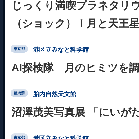
じっくり満喫プラネタリ
（ショック）！月と天王
港区立みなと科学館
東京都
AI探検隊 月のヒミツを
胎内自然天文館
新潟県
沼澤茂美写真展 「にいがた
港区立みなと科学館
東京都