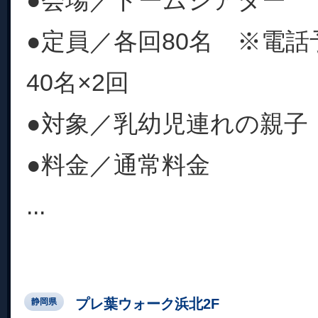
●会場／ドームシアター
●定員／各回80名 ※電
40名×2回
●対象／乳幼児連れの親子
●料金／通常料金
...
プレ葉ウォーク浜北2F
静岡県