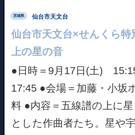
仙台市天文台
宮城県
仙台市天文台×せんくら特
上の星の音
●日時＝9月17日(土) 15:15-
17:45 ●会場＝加藤・小坂
料 ●内容＝五線譜の上に
とした作曲者たち。星や