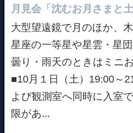
月見会「沈むお月さまと
大型望遠鏡で月のほか、
星座の一等星や星雲・星
曇り・雨天のときはミニ
■10月１日（土）19:00～2
よび観測室へ同時に入室
限があ...