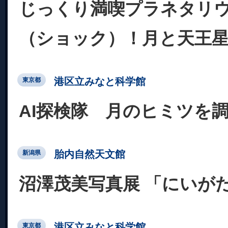
じっくり満喫プラネタリ
（ショック）！月と天王
港区立みなと科学館
東京都
AI探検隊 月のヒミツを
胎内自然天文館
新潟県
沼澤茂美写真展 「にいがた
港区立みなと科学館
東京都