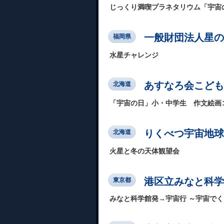
じっくり満喫プラネタリウム「宇宙の謎
一般財団法人星の
福岡県
水星チャレンジ
あすなろ会こども
北海道
「宇宙の日」小・中学生 作文絵画
りくべつ宇宙地球
北海道
火星と冬の天体観望会
港区立みなと科学
東京都
みなと科学館発→宇宙行 ～宇宙で