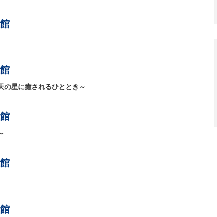
館
館
天の星に癒されるひととき～
館
～
館
館