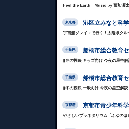
Feel the Earth Music by 葉加瀬
港区立みなと科学
東京都
宇宙船ソレイユで行く！太陽系クル
船橋市総合教育セ
千葉県
▮冬の投映 キッズ向け 今夜の星空
船橋市総合教育セ
千葉県
▮冬の投映 一般向け 今夜の星空解説と
京都市青少年科学
京都府
やさしいプラネタリウム「ふゆのほ