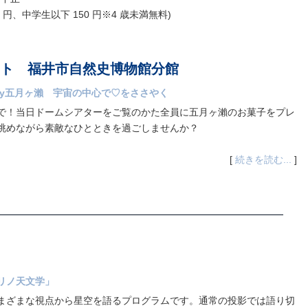
円、中学生以下 150 円※4 歳未満無料)
ト 福井市自然史博物館分館
d by五月ヶ瀨 宇宙の中心で♡をささやく
で！当日ドームシアターをご覧のかた全員に五月ヶ瀨のお菓子をプレ
眺めながら素敵なひとときを過ごしませんか？
[
続きを読む...
]
リノ天文学」
まざまな視点から星空を語るプログラムです。通常の投影では語り切