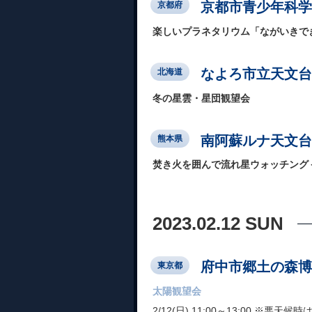
京都市青少年科学
京都府
楽しいプラネタリウム「ながいきで
なよろ市立天文台
北海道
冬の星雲・星団観望会
南阿蘇ルナ天文台
熊本県
焚き火を囲んで流れ星ウォッチング＜
2023.02.12 SUN
府中市郷土の森博
東京都
太陽観望会
2/12(日) 11:00～13:00 ※悪天候