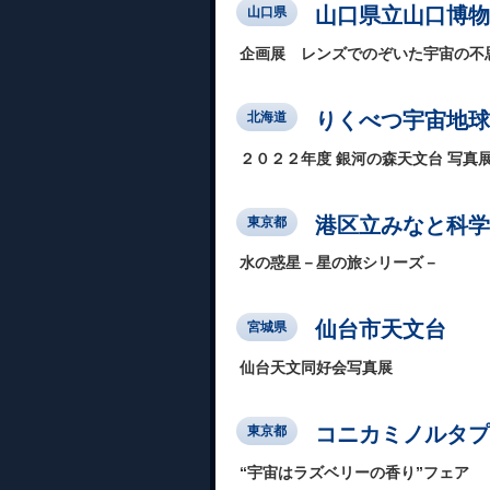
山口県立山口博物
山口県
企画展 レンズでのぞいた宇宙の不
りくべつ宇宙地球
北海道
２０２２年度 銀河の森天文台 写真
港区立みなと科学
東京都
水の惑星－星の旅シリーズ－
仙台市天文台
宮城県
仙台天文同好会写真展
コニカミノルタプラ
東京都
“宇宙はラズベリーの香り”フェア