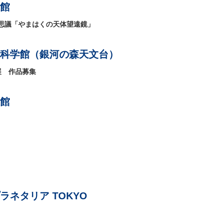
館
思議「やまはくの天体望遠鏡」
科学館（銀河の森天文台）
展 作品募集
館
ネタリア TOKYO