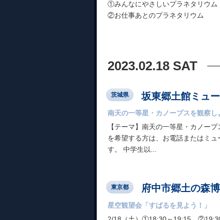
①みんなにやさしいプラネタリウム 1
②お仕事あとのプラネタリウム 19:0
2023.02.18 SAT
坂東郷土館ミュー
茨城県
南天の一等星・カノープスを観察し
【テーマ】南天の一等星・カノープス
を希望する方は、お電話またはミュ
す。 中学生以...
府中市郷土の森博
東京都
星空観望会「すばるを見よう！」
2/18（土）①18:30～19:15、②19:3