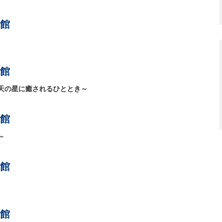
館
館
天の星に癒されるひととき～
館
～
館
館