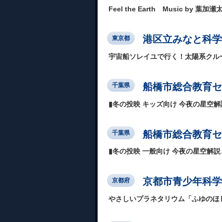
Feel the Earth Music by 葉加瀬
港区立みなと科学
東京都
宇宙船ソレイユで行く！太陽系クル
船橋市総合教育セ
千葉県
▮冬の投映 キッズ向け 今夜の星空
船橋市総合教育セ
千葉県
▮冬の投映 一般向け 今夜の星空解説と
京都市青少年科学
京都府
やさしいプラネタリウム「ふゆのほ