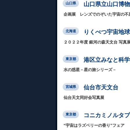
山口県立山口博物
山口県
企画展 レンズでのぞいた宇宙の不
りくべつ宇宙地球
北海道
２０２２年度 銀河の森天文台 写真
港区立みなと科学
東京都
水の惑星－星の旅シリーズ－
仙台市天文台
宮城県
仙台天文同好会写真展
コニカミノルタプラ
東京都
“宇宙はラズベリーの香り”フェア