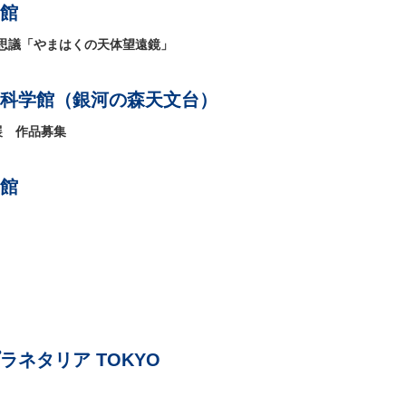
館
思議「やまはくの天体望遠鏡」
科学館（銀河の森天文台）
展 作品募集
館
ネタリア TOKYO