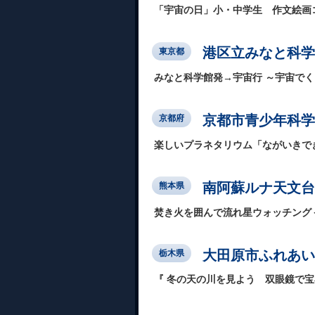
「宇宙の日」小・中学生 作文絵画
港区立みなと科学
東京都
みなと科学館発→宇宙行 ～宇宙で
京都市青少年科学
京都府
楽しいプラネタリウム「ながいきで
南阿蘇ルナ天文台
熊本県
焚き火を囲んで流れ星ウォッチング＜
大田原市ふれあい
栃木県
『 冬の天の川を見よう 双眼鏡で宝