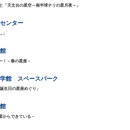
説と「天文台の星空～南半球チリの星月夜～」
センター
し」
館
ー！－春の星座－
学館 スペースパーク
お誕生日の星座めぐり」
館
星からできている－