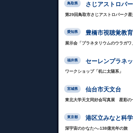
さじアストロパー
鳥取県
第29回鳥取市さじアストロパーク
豊橋市視聴覚教育
愛知県
展示会「プラネタリウムのウラガワ
セーレンプラネッ
福井県
ワークショップ「机に太陽系」
仙台市天文台
宮城県
東北大学天文同好会写真展 星彩の
港区立みなと科学
東京都
深宇宙のかなたへ-138億光年の旅