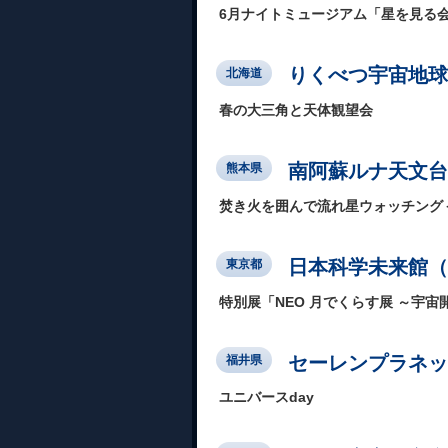
6月ナイトミュージアム「星を見る
りくべつ宇宙地球
北海道
春の大三角と天体観望会
南阿蘇ルナ天文台
熊本県
焚き火を囲んで流れ星ウォッチング＜
日本科学未来館（Mi
東京都
特別展「NEO 月でくらす展 ～宇
セーレンプラネッ
福井県
ユニバースday