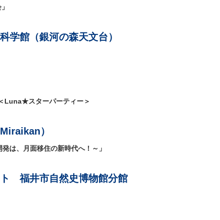
会」
科学館（銀河の森天文台）
Luna★スターパーティー＞
raikan）
宙開発は、月面移住の新時代へ！～」
ト 福井市自然史博物館分館