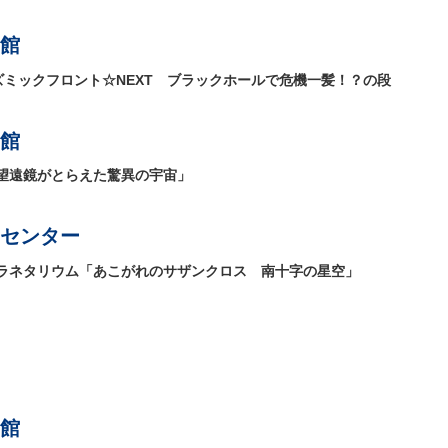
館
コズミックフロント☆NEXT ブラックホールで危機一髪！？の段
館
望遠鏡がとらえた驚異の宇宙」
センター
ラネタリウム「あこがれのサザンクロス 南十字の星空」
館