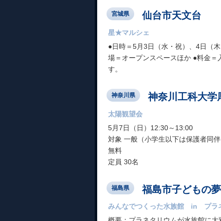
仙台市天文台
宮城県
星★マルシェ
●日時＝5月3日（水・祝）、4日（木・祝
場＝オープンスペースほか ●料金＝
す。
神奈川工科大学
神奈川県
太陽観望会
5月7日（日）12:30～13:00
対象 一般（小学生以下は保護者同伴
無料
定員 30名
福島市子どもの夢
福島県
みんなでつくった水族館 in プラ
概要：プラネタリウムが水族館に大