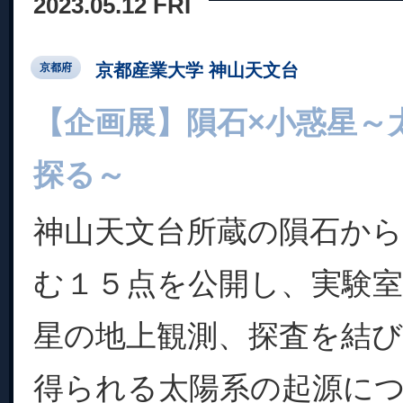
2023.05.12 FRI
京都産業大学 神山天文台
京都府
【企画展】隕石×小惑星～
探る～
神山天文台所蔵の隕石から
む１５点を公開し、実験
星の地上観測、探査を結
得られる太陽系の起源に