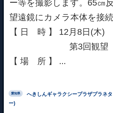
ー等を撮影します。65㎝反
望遠鏡にカメラ本体を接
【 日 時 】 12月8日(木)
第3回観望 20:10
【 場 所 】 ...
へきしんギャラクシープラザプラネタ
愛知県
ー)