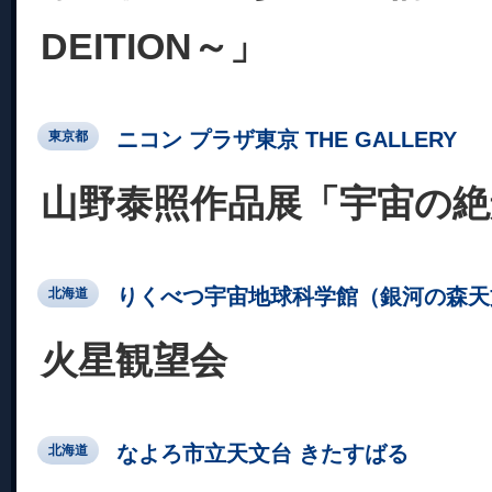
DEITION～」
ニコン プラザ東京 THE GALLERY
東京都
山野泰照作品展「宇宙の絶
りくべつ宇宙地球科学館（銀河の森天
北海道
火星観望会
なよろ市立天文台 きたすばる
北海道