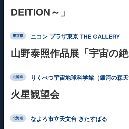
DEITION～」
ニコン プラザ東京 THE GALLERY
東京都
山野泰照作品展「宇宙の絶
りくべつ宇宙地球科学館（銀河の森天
北海道
火星観望会
なよろ市立天文台 きたすばる
北海道