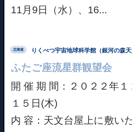
11月9日（水）、16...
りくべつ宇宙地球科学館（銀河の森天
北海道
ふたご座流星群観望会
開 催 期 間：２０２２年１
１５日(木)
内 容：天文台屋上に敷い