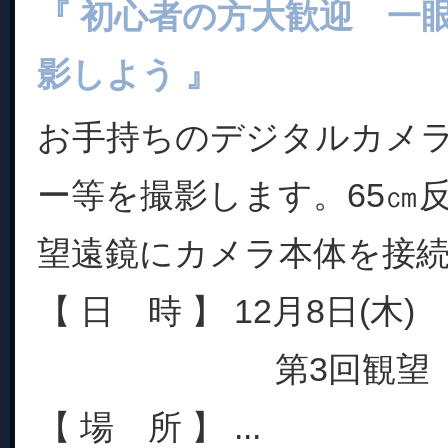
『 初心者の方大歓迎 一
影しよう 』
お手持ちのデジタルカメ
ー等を撮影します。65㎝反
望遠鏡にカメラ本体を接
【 日 時 】 12月8日(木)
第3回観望 20:10
【 場 所 】 ...