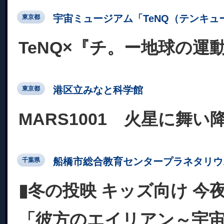
宇宙ミュージアム「TeNQ（テンキュ
東京都
TeNQ×『チ。ー地球の運
港区立みなと科学館
東京都
MARS1001 火星に舞い
船橋市総合教育センタープラネタリウ
千葉県
▮冬の投映 キッズ向け 今
「彼方のエイリアン～宇