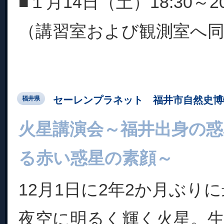
■１月14日（土）18:30～20
（講習室および観測室へ同時
セーレンプラネット 福井市自然史博
福井県
火星講演会～福井出身の惑
る赤い惑星の素顔～
12月1日に2年2か月ぶり
夜空に明るく輝く火星。