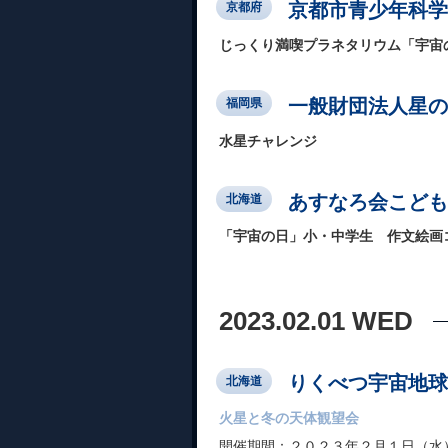
京都市青少年科学
京都府
じっくり満喫プラネタリウム「宇宙の謎
一般財団法人星の
福岡県
水星チャレンジ
あすなろ会こども
北海道
「宇宙の日」小・中学生 作文絵画
2023.02.01 WED
りくべつ宇宙地球
北海道
火星と冬の天体観望会
開催期間：２０２３年２月１日（水