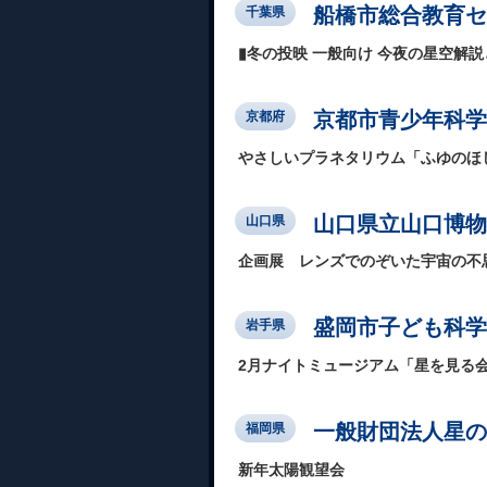
船橋市総合教育セ
千葉県
▮冬の投映 一般向け 今夜の星空解説と
京都市青少年科学
京都府
やさしいプラネタリウム「ふゆのほ
山口県立山口博物
山口県
企画展 レンズでのぞいた宇宙の不
盛岡市子ども科学
岩手県
2月ナイトミュージアム「星を見る
一般財団法人星の
福岡県
新年太陽観望会