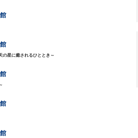
館
館
天の星に癒されるひととき～
館
～
館
館