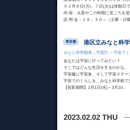
※２月６日(月)、７日(火)は休館日
内 容：火星やこの時期に見ごろを
説 明 会：１９：３０～（土曜・日曜の
港区立みなと科学
東京都
みなと科学館発→宇宙行 ～宇宙で
あなたは宇宙に行ってみたい？
そこではどんな生活をするのかな。
宇宙服に宇宙食、そして宇宙ステー
宇宙でのくらしを、みなと科学館で
【投影期間】2月1日(水)～3月10...
2023.02.02 THU