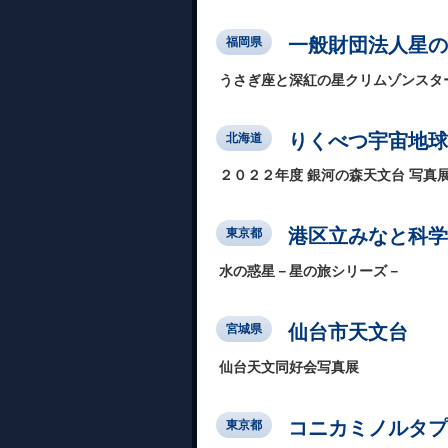
一般財団法人星の
福岡県
うさぎ座と深紅の星クリムゾンスタ
りくべつ宇宙地球
北海道
２０２２年度 銀河の森天文台 写真
港区立みなと科学
東京都
水の惑星－星の旅シリーズ－
仙台市天文台
宮城県
仙台天文同好会写真展
コニカミノルタプラ
東京都