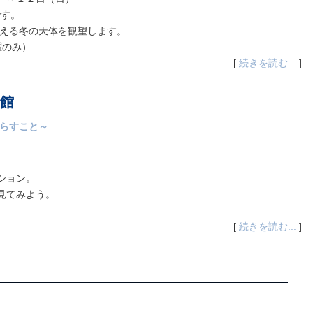
です。
迎える冬の天体を観望します。
み）...
[
続きを読む...
]
館
くらすこと～
ション。
見てみよう。
[
続きを読む...
]