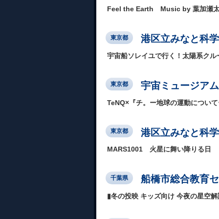
Feel the Earth Music by 葉加瀬
港区立みなと科学
東京都
宇宙船ソレイユで行く！太陽系クル
宇宙ミュージアム
東京都
TeNQ×『チ。ー地球の運動につい
港区立みなと科学
東京都
MARS1001 火星に舞い降りる日
船橋市総合教育セ
千葉県
▮冬の投映 キッズ向け 今夜の星空