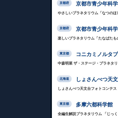
京都市青少年科学
京都府
やさしいプラネタリウム「なつのほ
京都市青少年科学
京都府
楽しいプラネタリウム「たなばたも
コニカミノルタプラ
東京都
中森明菜 ザ・ステージ・プラネタ
しょさんべつ天文
北海道
しょさんべつ天文台フォトコンテスト 応
多摩六都科学館
東京都
全編生解説プラネタリウム 「じっ