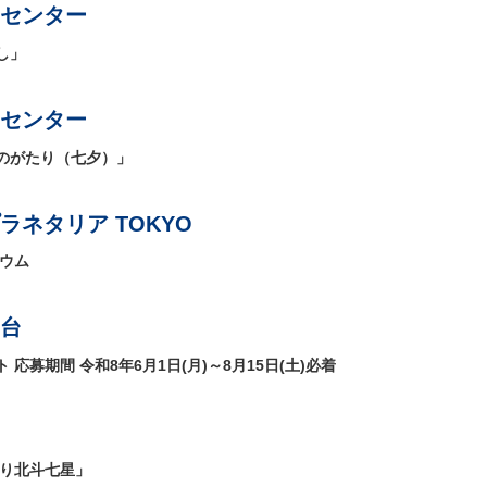
センター
し」
センター
のがたり（七夕）」
ネタリア TOKYO
リウム
台
募期間 令和8年6月1日(月)～8月15日(土)必着
くり北斗七星」