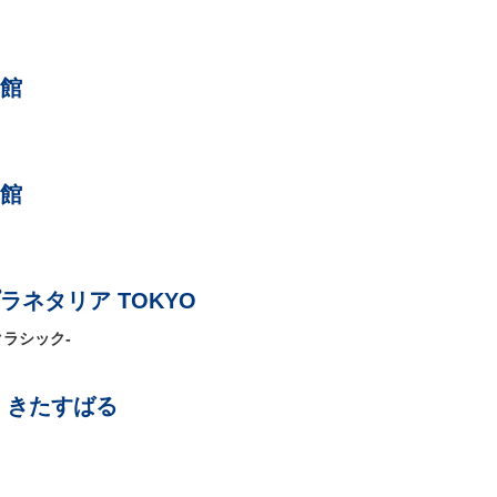
館
館
ネタリア TOKYO
るクラシック-
 きたすばる