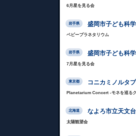
6月星を見る会
盛岡市子ども科学
岩手県
ベビープラネタリウム
盛岡市子ども科学
岩手県
7月星を見る会
コニカミノルタプラ
東京都
Planetarium Concert -モネを巡
なよろ市立天文台
北海道
太陽観望会