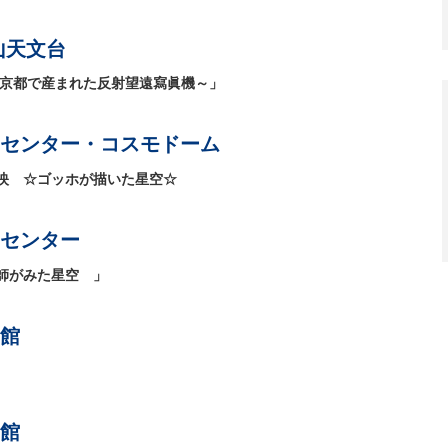
山天文台
～京都で産まれた反射望遠寫眞機～」
センター・コスモドーム
映 ☆ゴッホが描いた星空☆
センター
師がみた星空 」
館
館