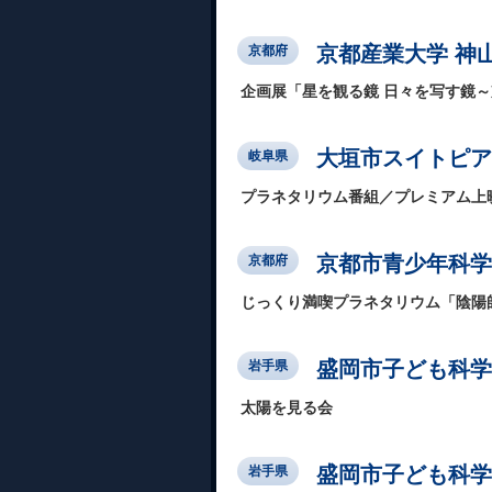
京都産業大学 神
京都府
企画展「星を観る鏡 日々を写す鏡
大垣市スイトピア
岐阜県
プラネタリウム番組／プレミアム上
京都市青少年科学
京都府
じっくり満喫プラネタリウム「陰陽
盛岡市子ども科学
岩手県
太陽を見る会
盛岡市子ども科学
岩手県